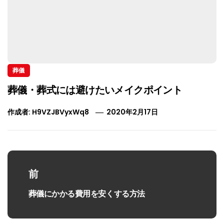
葬儀
葬儀・葬式には避けたいメイクポイント
作成者:
H9VZJBVyxWq8
2020年2月17日
投
稿
前
ナ
葬儀にかかる費用を安くする方法
過
ビ
去
の