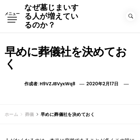
コ
なぜ墓じまいす
ン
メニュー
る人が増えてい
テ
るのか？
ン
ツ
へ
早めに葬儀社を決めてお
ス
キ
く
ッ
プ
作成者:
H9VZJBVyxWq8
2020年2月17日
ホーム
葬儀
早めに葬儀社を決めておく