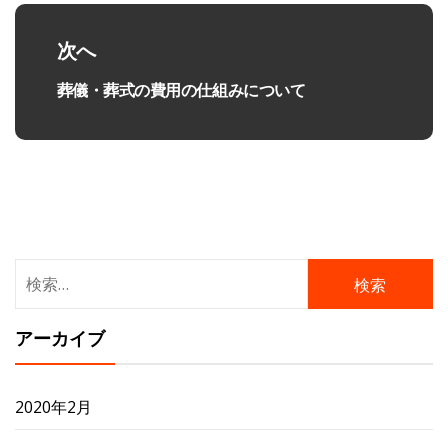
ゲ
投
ー
稿:
次へ
シ
葬儀・葬式の費用の仕組みについて
ョ
次
の
ン
投
稿:
検
索:
アーカイブ
2020年2月