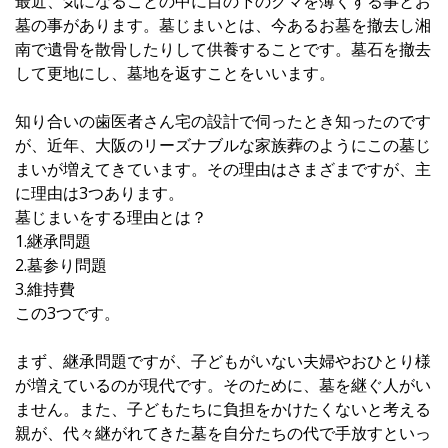
最近、気になることの中に
目の下のクマを薄くする事
とお
墓の事があります。墓じまいとは、今あるお墓を撤去し湘
南で遺骨を散骨したりして供養することです。墓石を撤去
して更地にし、墓地を返すことをいいます。
知り合いの歯医者さん宅の設計で伺ったとき知ったのです
が、近年、大阪のリーズナブルな家族葬のようにこの墓じ
まいが増えてきています。その理由はさまざまですが、主
に理由は3つあります。
墓じまいをする理由とは？
1.継承問題
2.墓参り問題
3.維持費
この3つです。
まず、継承問題ですが、子どもがいない夫婦やおひとり様
が増えているのが現代です。そのために、墓を継ぐ人がい
ません。また、子どもたちに負担をかけたくないと考える
親が、代々継がれてきた墓を自分たちの代で手放すといっ