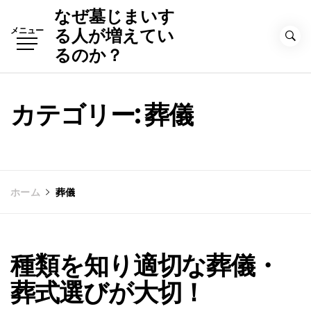
コ
なぜ墓じまいす
ン
メニュー
る人が増えてい
テ
るのか？
ン
ツ
へ
カテゴリー: 葬儀
ス
キ
ッ
プ
ホーム
葬儀
種類を知り適切な葬儀・
葬式選びが大切！