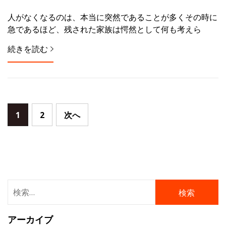
人がなくなるのは、本当に突然であることが多くその時に
急であるほど、残された家族は愕然として何も考えら
続きを読む
投
1
2
次へ
稿
ナ
ビ
ゲ
検
ー
索:
シ
アーカイブ